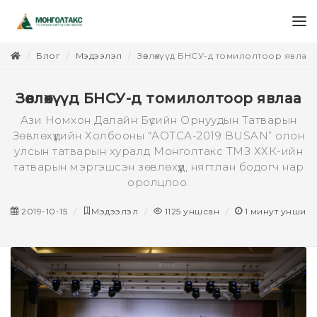
Блог
Мэдээлэл
Зөвлөхүүд БНСУ-д томилолтоор явлаа
Зөвлөхүүд БНСУ-д томилолтоор явлаа
Ази Номхон Далайн Бүсийн Орнуудын Татварын
Зөвлөхүүдийн Холбооны “АОТСА-2019 BUSAN” олон
улсын татварын хуралд Монголтакс ТМЗ ХХК-ийн
татварын мэргэшсэн зөвлөхүүд, нягтлан бодогч нар
оролцлоо.
2019-10-15
Мэдээлэл
1125
уншсан
1
минут уншин