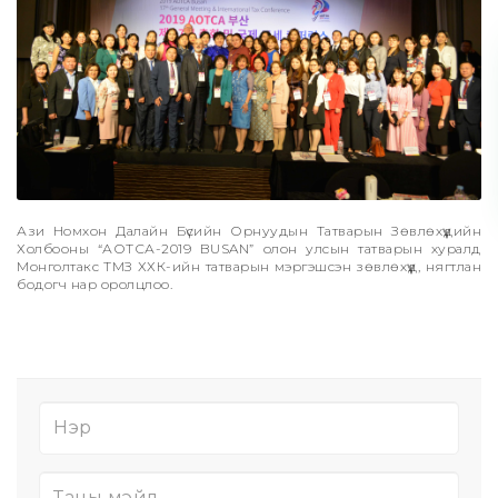
Ази Номхон Далайн Бүсийн Орнуудын Татварын Зөвлөхүүдийн
Холбооны “АОТСА-2019 BUSAN” олон улсын татварын хуралд
Монголтакс ТМЗ ХХК-ийн татварын мэргэшсэн зөвлөхүүд, нягтлан
бодогч нар оролцлоо.